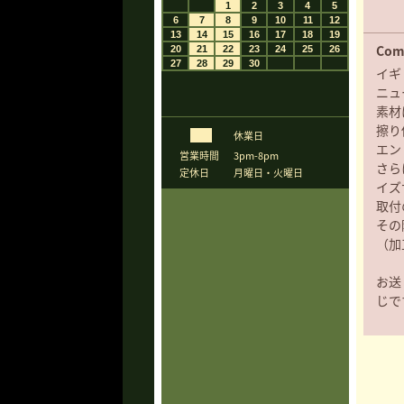
Com
イギ
ニュ
素材
擦り
休業日
エン
営業時間
3pm-8pm
さら
定休日
月曜日・火曜日
イズ
取付
その
（加
お送
じで