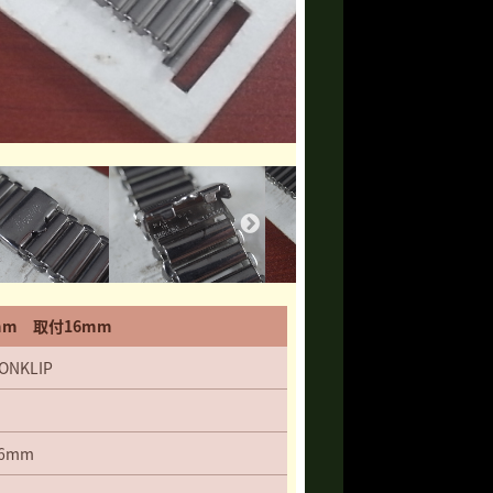
mm 取付16mm
ONKLIP
6mm