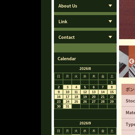
About Us
Link
Contact
Calendar
ボン
Stoc
Mate
Typ