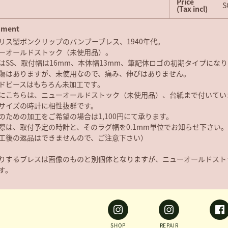
Price
S
(Tax incl)
ment
リス製ボンクリップのバンブーブレス、1940年代。
ーオールドストック（未使用品）。
はSS、取付幅は16mm、本体幅13mm、筆記体ロゴの初期タイプにな
傷はありますが、未使用なので、痛み、伸びはありません。
ドピースはもちろん未加工です。
にこちらは、ニューオールドストック（未使用品）、台紙まで付いていま
サイズの時計に相性抜群です。
のための加工をご希望の場合は1,100円にて承ります。
際は、取付予定の時計と、そのラグ幅を0.1mm単位でお知らせ下さい。
工後の返品はできませんので、ご注意下さい）
りするブレスは画像のものと別個体となりますが、ニューオールドスト
す。
SHOP
REPAIR