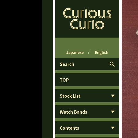
Japanese
English
Search
TOP
Stock List
Watch Bands
Contents