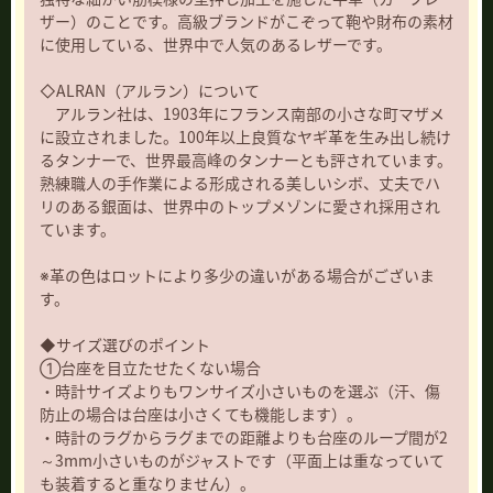
ザー）のことです。高級ブランドがこぞって鞄や財布の素材
に使用している、世界中で人気のあるレザーです。
◇ALRAN（アルラン）について
アルラン社は、1903年にフランス南部の小さな町マザメ
に設立されました。100年以上良質なヤギ革を生み出し続け
るタンナーで、世界最高峰のタンナーとも評されています。
熟練職人の手作業による形成される美しいシボ、丈夫でハ
リのある銀面は、世界中のトップメゾンに愛され採用され
ています。
※革の色はロットにより多少の違いがある場合がございま
す。
◆サイズ選びのポイント
①台座を目立たせたくない場合
・時計サイズよりもワンサイズ小さいものを選ぶ（汗、傷
防止の場合は台座は小さくても機能します）。
・時計のラグからラグまでの距離よりも台座のループ間が2
～3mm小さいものがジャストです（平面上は重なっていて
も装着すると重なりません）。