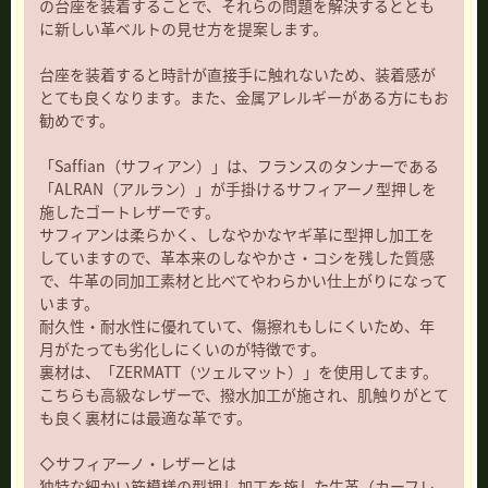
の台座を装着することで、それらの問題を解決するととも
に新しい革ベルトの見せ方を提案します。
台座を装着すると時計が直接手に触れないため、装着感が
とても良くなります。また、金属アレルギーがある方にもお
勧めです。
「Saffian（サフィアン）」は、フランスのタンナーである
「ALRAN（アルラン）」が手掛けるサフィアーノ型押しを
施したゴートレザーです。
サフィアンは柔らかく、しなやかなヤギ革に型押し加工を
していますので、革本来のしなやかさ・コシを残した質感
で、牛革の同加工素材と比べてやわらかい仕上がりになって
います。
耐久性・耐水性に優れていて、傷擦れもしにくいため、年
月がたっても劣化しにくいのが特徴です。
裏材は、「ZERMATT（ツェルマット）」を使用してます。
こちらも高級なレザーで、撥水加工が施され、肌触りがとて
も良く裏材には最適な革です。
◇サフィアーノ・レザーとは
独特な細かい筋模様の型押し加工を施した牛革（カーフレ