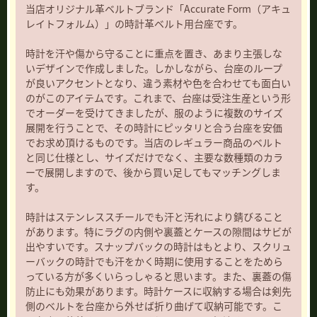
当店オリジナル革ベルトブランド「Accurate Form（アキュ
レイトフォルム）」の時計革ベルト用台座です。
時計を汗や傷から守ることに重点を置き、あまり主張しな
いデザインで作成しました。しかしながら、台座のループ
が良いアクセントとなり、違う素材や色を合わせても面白い
のがこのアイテムです。これまで、台座は受注生産という形
でオーダーを受けてきましたが、服のように複数のサイズ
展開を行うことで、その時計にピッタリと合う台座を安価
でお求め頂けるものです。当店のレギュラー商品のベルト
と同じ仕様とし、サイズだけでなく、主要な数種類のカラ
ーで展開しますので、後から買い足してもマッチングしま
す。
時計はステンレススチールでも汗と汚れにより錆びること
があります。特にラグの内側や裏蓋とケースの隙間はサビが
出やすいです。スナップバックの時計はもとより、スクリュ
ーバックの時計でも汗をかく時期に使用することをためら
っている方が多くいらっしゃると思います。また、裏蓋の傷
防止にも効果があります。時計ケースに収納する場合は剣先
側のベルトを台座から外せば折り曲げて収納可能です。こ