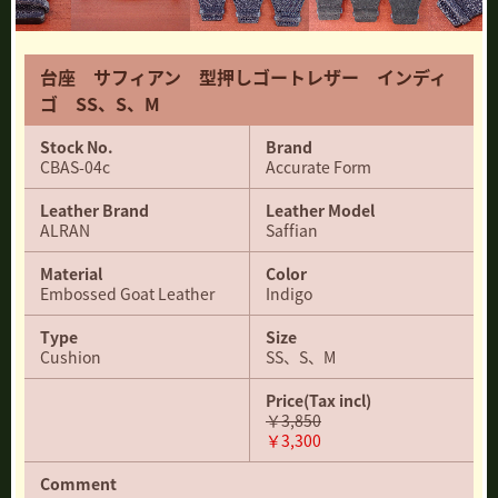
台座 サフィアン 型押しゴートレザー インディ
ゴ SS、S、M
Stock No.
Brand
CBAS-04c
Accurate Form
Leather Brand
Leather Model
ALRAN
Saffian
Material
Color
Embossed Goat Leather
Indigo
Type
Size
Cushion
SS、S、M
Price
(Tax incl)
￥3,850
￥3,300
Comment