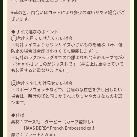
※革の色、風合いはロットにより多少の違いがある場合がご
ざいます。
◆サイズ選びのポイント
①台座を目立たせたくない場合
・時計サイズよりもワンサイズ小さいものを選ぶ（汗、傷
防止の場合は台座は小さくても機能します）。
・時計のラグからラグまでの距離よりも台座のループ間が2
～3mm小さいものがジャストです（平面上は重なっていて
も装着すると重なりません）。
②台座を少しだけ見せたい場合
・スポーツウォッチなどで、台座の存在感を少し出したい
場合は、時計の径と同じかそれよりもやや大きなものを選
びます。
◆仕様
素材：アース社 ダービー（カーフ型押し）
HAAS DERBY French Embossed calf
厚さ：フラット2.2mm