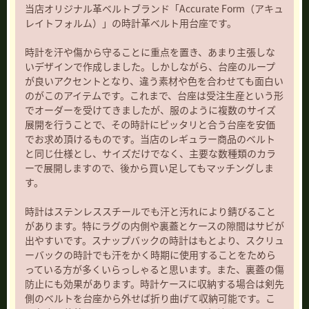
当店オリジナル革ベルトブランド「Accurate Form（アキュ
レイトフォルム）」の時計革ベルト用台座です。
時計を汗や傷から守ることに重点を置き、あまり主張しな
いデザインで作成しました。しかしながら、台座のループ
が良いアクセントとなり、違う素材や色を合わせても面白い
のがこのアイテムです。これまで、台座は受注生産という形
でオーダーを受けてきましたが、服のように複数のサイズ
展開を行うことで、その時計にピッタリと合う台座を安価
でお求め頂けるものです。当店のレギュラー商品のベルト
と同じ仕様とし、サイズだけでなく、主要な数種類のカラ
ーで展開しますので、後から買い足してもマッチングしま
す。
時計はステンレススチールでも汗と汚れにより錆びること
があります。特にラグの内側や裏蓋とケースの隙間はサビが
出やすいです。スナップバックの時計はもとより、スクリュ
ーバックの時計でも汗をかく時期に使用することをためら
っている方が多くいらっしゃると思います。また、裏蓋の傷
防止にも効果があります。時計ケースに収納する場合は剣先
側のベルトを台座から外せば折り曲げて収納可能です。こ