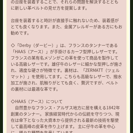
の台座を装着することで、それらの問題を解決するととも
に新しい革ベルトの見せ方を提案します。
台座を装着すると時計が直接手に触れないため、装着感が
とても良くなります。また、金属アレルギーがある方にもお
勧めです。
◇「Derby（ダービー）」は、フランスのタンナーである
「HAAS（アース）」が手掛けるカーフ型押しレザーです。
フランスの某有名メゾンがこの革を使って商品を製作して
いる高級レザーです。雄仔牛のレザーに細かな型押しが施さ
れ、適度な硬さが特徴です。裏材は、「ZERMATT（ツェル
マット）」を使用してます。こちらも高級なレザーで、撥水
加工が施され、肌触りがとても良く、贅沢ですが、ベルト
の裏材には最適な革です。
◇HAAS（アース）について
自然豊かなフランス・アルザス地方に居を構える1842年
創業のタンナー。 家族経営時代からの伝統を守りつつ、現
在は傘下となった大資本から提供される最新の技術を駆使
して最高峰の皮革を作り上げます。 主に仔牛の革を中心
に、様々な種類を生産しています。