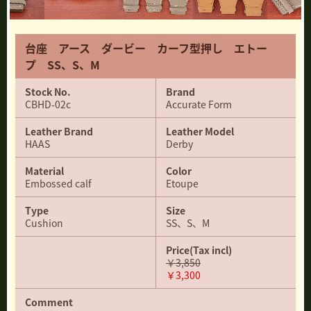
台座 アース ダービー カーフ型押し エトー
プ SS、S、M
Stock No.
Brand
CBHD-02c
Accurate Form
Leather Brand
Leather Model
HAAS
Derby
Material
Color
Embossed calf
Etoupe
Type
Size
Cushion
SS、S、M
Price
(Tax incl)
￥3,850
￥3,300
Comment