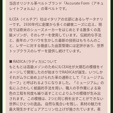
当店オリジナル革ベルトブランド「Accurate Form（アキュ
レイトフォルム）」の革ベルトです。
ILCEA（イルチア）社はイタリアの北部にあるレザータナリ
ーです。 1930年代に創業から多くの顧客ニーズに応え、現
在では欧米のシューズメーカーをはじめとする数多くの高
級メゾンが、そのレザーを使用しています。 伝統的な手法
と、長年のノウハウを生かした最新の技術はもちろんのこ
と、レザーに対する徹底した品質管理には定評があり、世界
トップクラスのレザーを提供し続けています。
■ RADICA (ラディカ)について
もともとは高級メゾンのためにILCEA社が大理石の模様をイ
メージして開発したのが始まりでRADICAが誕生、いつしか
それがムラに染め上げられた革の通称として「ミュージアム
カーフ」と呼ばれるようになりました。「ミュージアム」の
名にふさわしく絵画的手法を用い、職人の手作業による染
色の工程を何度も繰り返すことによりムラの模様が生み出
されます。 この模様は、2つと同じ柄を出すことができない
世界にひとつの逸品。 自然な風合いを残し、素材の魅力を
最大現生かすピュアアニリン仕上げが施されています。表