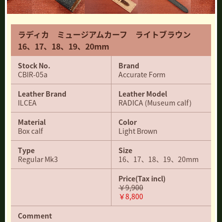
ラディカ ミュージアムカーフ ライトブラウン
16、17、18、19、20mm
Stock No.
Brand
CBIR-05a
Accurate Form
Leather Brand
Leather Model
ILCEA
RADICA (Museum calf)
Material
Color
Box calf
Light Brown
Type
Size
Regular Mk3
16、17、18、19、20mm
Price
(Tax incl)
￥9,900
￥8,800
Comment