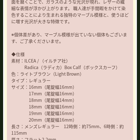
面を磨くことで、ガラスのような光沢が現れ、レザーの繊
細な表情が浮かび上がります。 職人達が手間暇をかけて染
色することにより生まれる独特のマーブル模様と、使うほど
に増す光沢が大きな特徴です。
※個体差があり、マーブル模様が出ていない個体もございま
す、ご了承くださいませ。
◆仕様
素材：ILCEA / （イルチア社）
Radica（ラディカ）Box Calf（ボックスカーフ）
色：ライトブラウン（Light Brown）
タイプ：レギュラー
サイズ：16mm（尾錠幅16mm）
17mm（尾錠幅16mm）
18mm（尾錠幅14mm）
18mm（尾錠幅16mm）
19mm（尾錠幅16mm）
20mm（尾錠幅16mm）
長さ：メンズレギュラー 12時側：約75mm、6時側：約
115mm
厚さ：フラット2.2mm