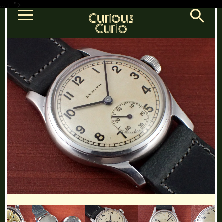
...」">