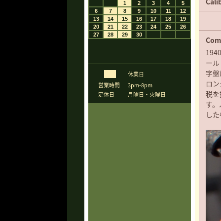
Cali
Com
19
ール
字盤
休業日
ロン
営業時間
3pm-8pm
税を
定休日
月曜日・火曜日
す。
した