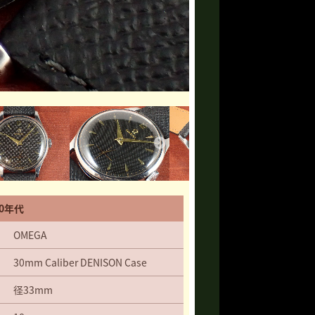
0年代
OMEGA
30mm Caliber DENISON Case
径33mm