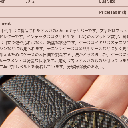
ber
30T2
Lug Size
Price(Tax incl)
ment
40年代半ばに製造されたオメガの30mmキャリバーです。文字盤はブラ
ドレターです。インデックスはクサビ型で、12時のみアラビア数字、
は目立つ傷や汚れはなく、綺麗な状態です。ケースはイギリスのデニソ
ジンなどにも見られます。デニソンケースは金無垢ケースなどに多く見
抑えるためにケースのみ自国で製造する手法がとられました。ケースに
ムーブメントは綺麗な状態です。尾錠は古いオメガのものが付いていま
牛革型押しベルトを装着しています。分解掃除後のお渡し。