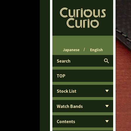
Japanese
English
Search
TOP
Stock List
Watch Bands
Contents