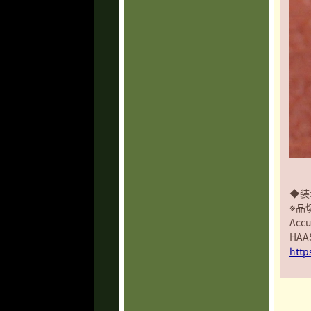
◆装
※品
Ac
HA
http