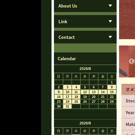
About Us
Link
Contact
Calendar
オメ
Stoc
Year
Mate