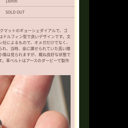
18mm
SOLD OUT
ックマットのギョーシェダイアルで、ゴ
針はドルフィン型で良いデザインです。文
ン社によるもので、オメガだけでなく、
られ、当時、金に課せられていた高い関
小傷は見られますが、概ね良好な状態で
す。革ベルトはアースのダービーで製作