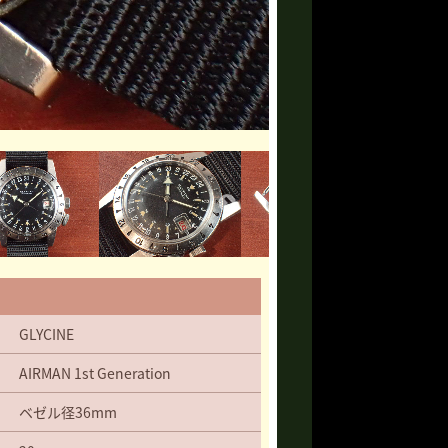
GLYCINE
AIRMAN 1st Generation
ベゼル径36mm