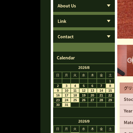
About Us
Link
Contact
Calendar
グリ
Stoc
Year
Mate