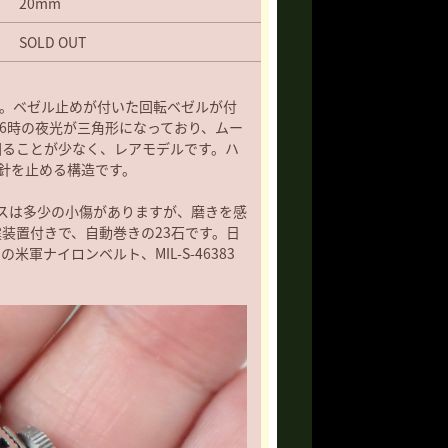
20mm
SOLD OUT
す。ベゼル止めが付いた回転ベゼルが付
と6時の夜光が三角形になっており、ムー
回ることが少なく、レアモデルです。ハ
針を止める構造です。
スは多少の小傷がありますが、磨きを感
耐震装置付きで、自動巻きの23石です。日
軍ナイロンベルト、MIL-S-46383