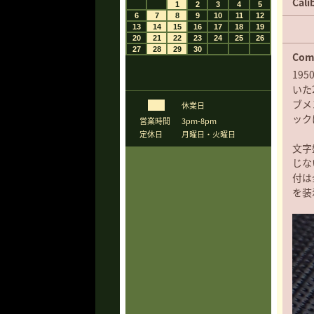
Cali
Com
19
いた
ブメ
休業日
ック
営業時間
3pm-8pm
定休日
月曜日・火曜日
文字
じな
付は
を装