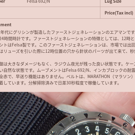
ber
Felsa 692/N
Lug Size
Price(Tax incl)
ment
50年代にグリシンが製造したファーストジェネレーションのエアマンで
24時間時計です。ファーストジェネレーションの特徴としては、12時
ントはFelsa製です。このファーストジェネレーションは、市場では出
はリューズを引いた際に12時位置の穴から針状のパーツが出て来て、秒
盤は大きなダメージもなく、ラジウム夜光が残った良い状態です。ケー
い自然な状態です。ムーブメントはFelsa 692/N、インカブロックの
全赤で、早送り機能はありません。ベルトは、MARATHON（マラソン）の米
着しています。分解掃除済みで日差30秒程度で稼働しています。