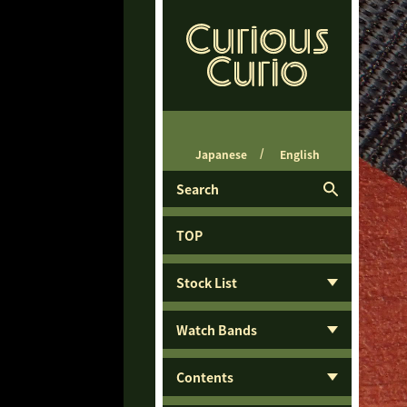
Japanese
English
Search
TOP
Stock List
Watch Bands
Contents